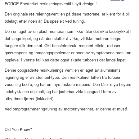
FORGE Forsterket resiruleringsventil i nytt design !
Den originale resiruleringsventilen på disse motorene, er kjent for å bli
ødelagt etter noen år. Da spesielt ved tuning.
Den er laget av en plast membran som ikke tåler det økte ladetrykket i
det lange løpet, og når den slutter å virke, vil ikke motoren lengre
fungere slik den skal. Økt bensinforbruk, redusert effekt, redusert
gassrespons og tomgangsproblemer er noen av symptomene man kan
oppleve. I verste fall kan dette også skade turboen i det lange løpet.
Denne oppgraderte resirkulerings ventilen er laget av aluminiums
legering og er av stempel-type. Den resirkulerer luften fra turboen
vesentlig bedre, og har en mye raskere respons. Den tåler mye høyere
ladetrykk enn originalt, og har justerbar virkningsgrad i form av
utbyttbare fjærer (inkludert)
Ved omprogrammering/tuning av motorstyreenhet, er denne et must!
Did You Know?