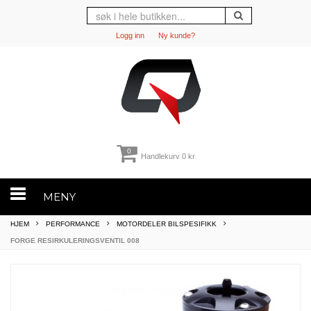
Logg inn
Ny kunde?
0
Handlekurv
0 kr
MENY
HJEM
PERFORMANCE
MOTORDELER BILSPESIFIKK
FORGE RESIRKULERINGSVENTIL 008