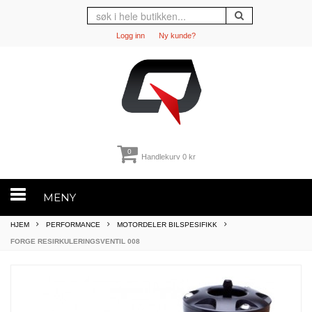
Logg inn
Ny kunde?
0
Handlekurv
0 kr
MENY
HJEM
PERFORMANCE
MOTORDELER BILSPESIFIKK
FORGE RESIRKULERINGSVENTIL 008