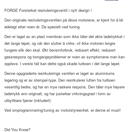
FORGE Forsterket resiruleringsventil i nytt design !
Den originale resiruleringsventilen på disse motorene, er kjent for å bli
ødelagt etter noen år. Da spesielt ved tuning.
Den er laget av en plast membran som ikke tåler det økte ladetrykket i
det lange løpet, og når den slutter å virke, vil ikke motoren lengre
fungere slik den skal. Økt bensinforbruk, redusert effekt, redusert
gassrespons og tomgangsproblemer er noen av symptomene man kan
oppleve. I verste fall kan dette også skade turboen i det lange løpet.
Denne oppgraderte resirkulerings ventilen er laget av aluminiums
legering og er av stempel-type. Den resirkulerer luften fra turboen
vesentlig bedre, og har en mye raskere respons. Den tåler mye høyere
ladetrykk enn originalt, og har justerbar virkningsgrad i form av
utbyttbare fjærer (inkludert)
Ved omprogrammering/tuning av motorstyreenhet, er denne et must!
Did You Know?