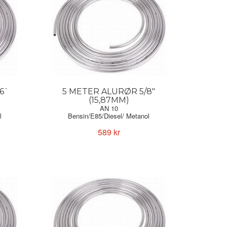
6`
5 METER ALURØR 5/8"
(15,87MM)
AN 10
l
Bensin/E85/Diesel/ Metanol
589 kr