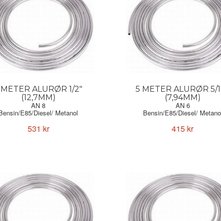
 METER ALURØR 1/2"
5 METER ALURØR 5/1
(12,7MM)
(7,94MM)
AN 8
AN 6
Bensin/E85/Diesel/ Metanol
Bensin/E85/Diesel/ Metano
531 kr
415 kr