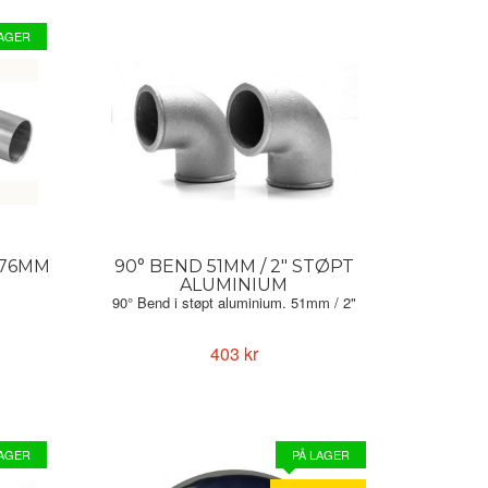
LAGER
 76MM
90° BEND 51MM / 2" STØPT
ALUMINIUM
90° Bend i støpt aluminium. 51mm / 2"
403 kr
LAGER
PÅ LAGER