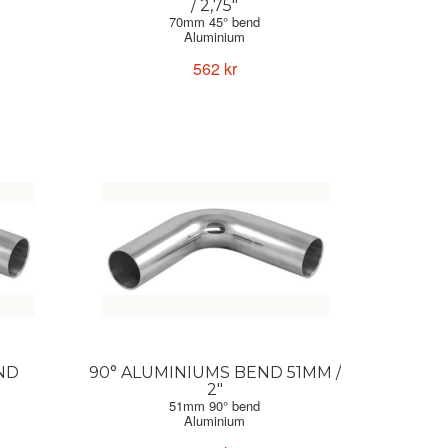
/ 2,75"
70mm 45° bend
Aluminium
Forge Motorsport
562 kr
ND
90° ALUMINIUMS BEND 51MM /
2"
51mm 90° bend
Aluminium
Forge Motorsport