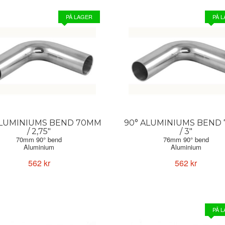
PÅ LAGER
PÅ 
ALUMINIUMS BEND 70MM
90° ALUMINIUMS BEND
/ 2,75"
/ 3"
70mm 90° bend
76mm 90° bend
Aluminium
Aluminium
Forge Motorsport
Forge Motorsport
562 kr
562 kr
PÅ 