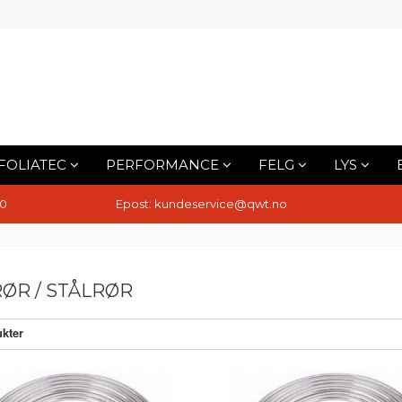
FOLIATEC
PERFORMANCE
FELG
LYS
10
Epost: kundeservice@qwt.no
ØR / STÅLRØR
kter