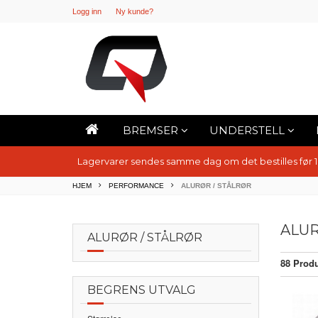
Logg inn
Ny kunde?
BREMSER
UNDERSTELL
Lagervarer sendes samme dag om det bestilles før 
HJEM
PERFORMANCE
ALURØR / STÅLRØR
ALUR
ALURØR / STÅLRØR
88 Produ
BEGRENS UTVALG