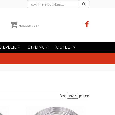
0
Handlekurv
0 kr
BILPLEIE
STYLING
OUTLET
Vis:
pr.side