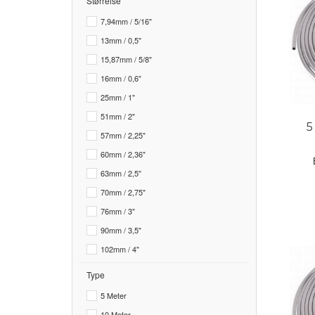
Størrelse
7,94mm / 5/16"
13mm / 0,5"
15,87mm / 5/8"
16mm / 0,6"
25mm / 1"
51mm / 2"
5
57mm / 2,25"
60mm / 2,36"
63mm / 2,5"
70mm / 2,75"
76mm / 3"
90mm / 3,5"
102mm / 4"
Type
5 Meter
10 Meter