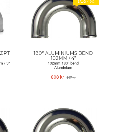
SALG -10%
TØPT
180° ALUMINIUMS BEND
102MM / 4"
m / 3"
102mm 180° bend
Aluminium
808 kr
897 kr