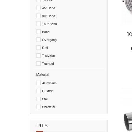
45° Bend
90° Bend
180° Bend
Bend
1
Overgang
Rett
T-stykke
Trumpet
Material
Aluminium
Rustfritt
Stål
Svartstål
PRIS