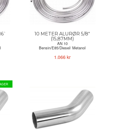
16`
10 METER ALURØR 5/8"
(15,87MM)
AN 10
l
Bensin/E85/Diesel/ Metanol
1.066 kr
LAGER