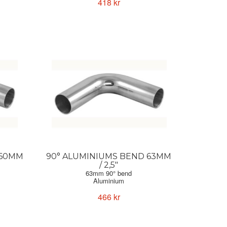
418 kr
 60MM
90° ALUMINIUMS BEND 63MM
/ 2,5"
63mm 90° bend
Aluminium
Forge Motorsport
466 kr