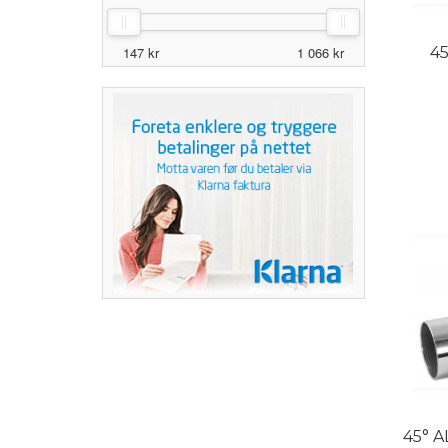
147 kr
1 066 kr
4
45° 