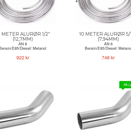
0 METER ALURØR 1/2"
10 METER ALURØR 5/
(12,7MM)
(7,94MM)
AN 8
AN 6
Bensin/E85/Diesel/ Metanol
Bensin/E85/Diesel/ Metano
922 kr
748 kr
PÅ 