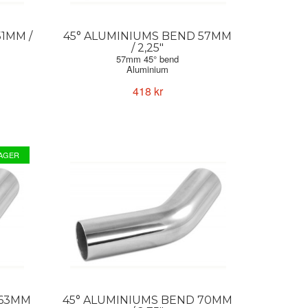
1MM /
45° ALUMINIUMS BEND 57MM
/ 2,25"
57mm 45° bend
Aluminium
Forge Motorsport
418 kr
LAGER
 63MM
45° ALUMINIUMS BEND 70MM