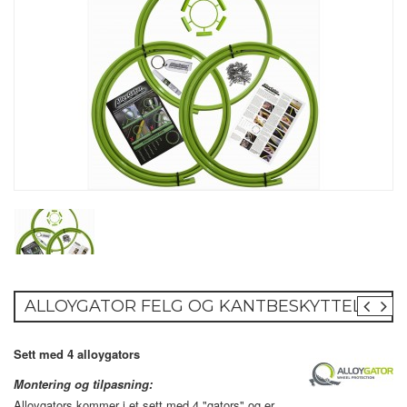
ALLOYGATOR FELG OG KANTBESKYTTELSE
Sett med 4 alloygators
Montering og tilpasning:
Alloygators kommer i et sett med 4 "gators" og er