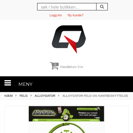
Logg inn
Ny kunde?
0
Handlekurv
0 kr
MENY
HJEM
FELG
ALLOYGATOR
ALLOYGATOR FELG OG KANTBESKYTTELSE