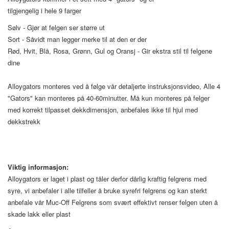
tilgjengelig i hele 9 farger
Sølv - Gjør at felgen ser større ut
Sort - Såvidt man legger merke til at den er der
Rød, Hvit, Blå, Rosa, Grønn, Gul og Oransj - Gir ekstra stil til felgene
dine
Alloygators monteres ved å følge vår detaljerte instruksjonsvideo, Alle 4
"Gators" kan monteres på 40-60minutter. Må kun monteres på felger
med korrekt tilpasset dekkdimensjon, anbefales ikke til hjul med
dekkstrekk
Viktig informasjon:
Alloygators er laget i plast og tåler derfor dårlig kraftig felgrens med
syre, vi anbefaler i alle tilfeller å bruke syrefri felgrens og kan sterkt
anbefale vår Muc-Off Felgrens som svært effektivt renser felgen uten å
skade lakk eller plast