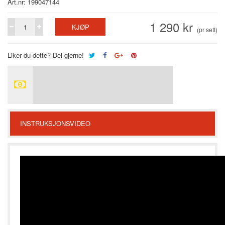
Art.nr: 199047144
1 290 kr
KJØP
(pr sett)
Liker du dette? Del gjerne!
INSTRUKSJONSVIDEO