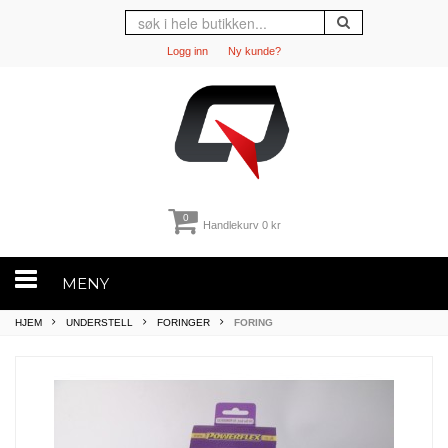
Logg inn
Ny kunde?
0
Handlekurv
0 kr
MENY
HJEM
UNDERSTELL
FORINGER
FORING