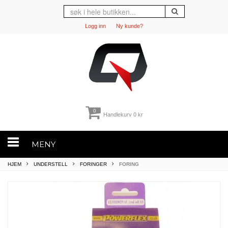
Logg inn
Ny kunde?
0
Handlekurv
0 kr
MENY
HJEM
UNDERSTELL
FORINGER
FORING