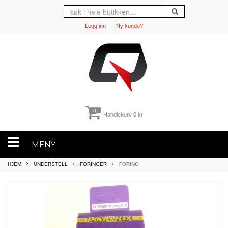
Logg inn
Ny kunde?
0
Handlekurv
0 kr
MENY
HJEM
UNDERSTELL
FORINGER
FORING