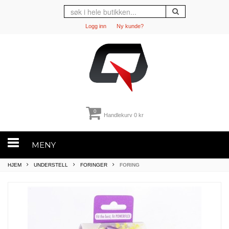
Logg inn
Ny kunde?
0
Handlekurv
0 kr
MENY
HJEM
UNDERSTELL
FORINGER
FORING