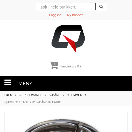
Logg inn
Ny kunde?
0
Handlekurv
0 kr
MENY
HJEM
PERFORMANCE
V-BÅND
KLEMMER
QUICK RELEASE 2.0" V-BÅND KLEMME