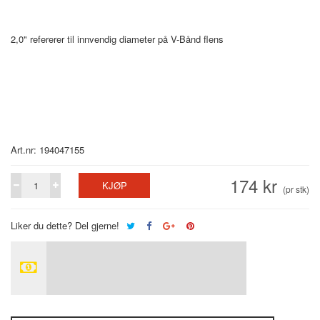
2,0" refererer til innvendig diameter på V-Bånd flens
Art.nr: 194047155
174 kr
KJØP
(pr stk)
Liker du dette? Del gjerne!