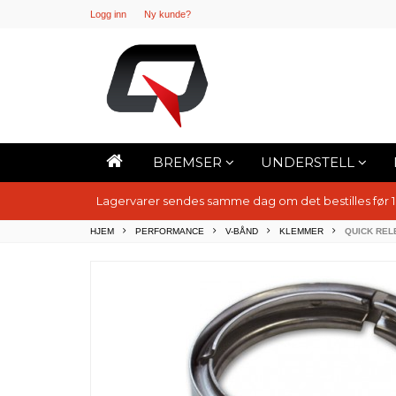
Logg inn
Ny kunde?
BREMSER
UNDERSTELL
Lagervarer sendes samme dag om det bestilles før 
HJEM
PERFORMANCE
V-BÅND
KLEMMER
QUICK REL