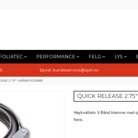
FOLIATEC
PERFORMANCE
FELG
LYS
10
Epost: kundeservice@qwt.no
EASE 2.75" V-BÅND KLEMME
QUICK RELEASE 2.7
Høykvalitets V-Bånd klemme med qui
flens.