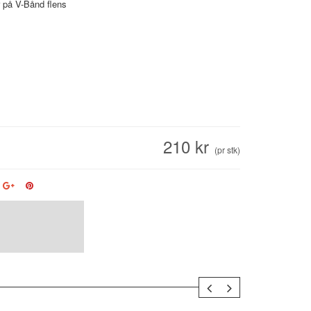
r på V-Bånd flens
210 kr
(pr stk)