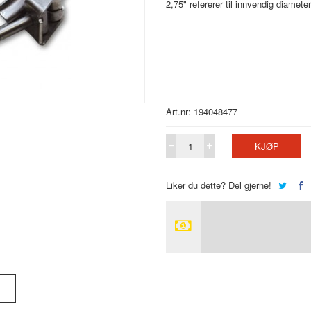
2,75" refererer til innvendig diamete
Art.nr: 194048477
KJØP
Liker du dette? Del gjerne!