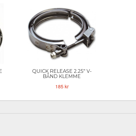
E
QUICK RELEASE 2.25" V-
2.0"
BÅND KLEMME
185 kr