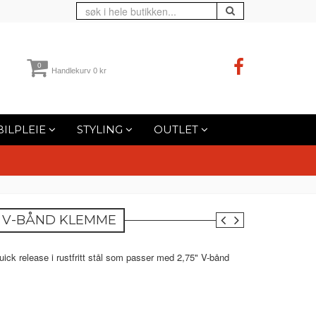
0
Handlekurv
0 kr
BILPLEIE
STYLING
OUTLET
5" V-BÅND KLEMME
ck release i rustfritt stål som passer med 2,75" V-bånd