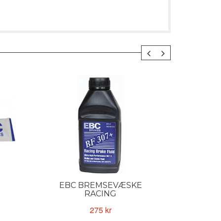
EBC BREMSEVÆSKE
EBC
RACING
275 kr