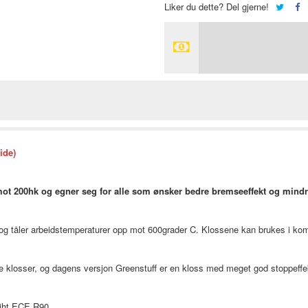
Liker du dette? Del gjerne!
ide)
ot 200hk og egner seg for alle som ønsker bedre bremseeffekt og mindre 
kk og tåler arbeidstemperaturer opp mot 600grader C. Klossene kan brukes i ko
e klosser, og dagens versjon Greenstuff er en kloss med meget god stoppeffek
 iht ECE R90.