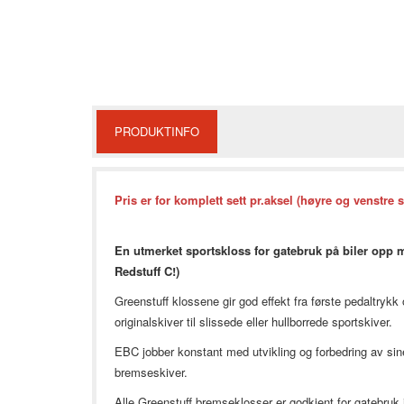
PRODUKTINFO
Pris er for komplett sett pr.aksel (høyre og venstre s
En utmerket sportskloss for gatebruk på biler opp m
Redstuff C!)
Greenstuff klossene gir god effekt fra første pedaltry
originalskiver til slissede eller hullborrede sportskiver.
EBC jobber konstant med utvikling og forbedring av sin
bremseskiver.
Alle Greenstuff bremseklosser er godkjent for gatebruk