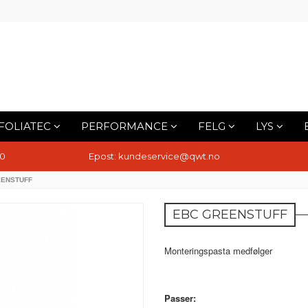
FOLIATEC
PERFORMANCE
FELG
LYS
10
Epost: kundeservice@qwt.no
EENSTUFF
EBC GREENSTUFF
Monteringspasta medfølger
Passer: