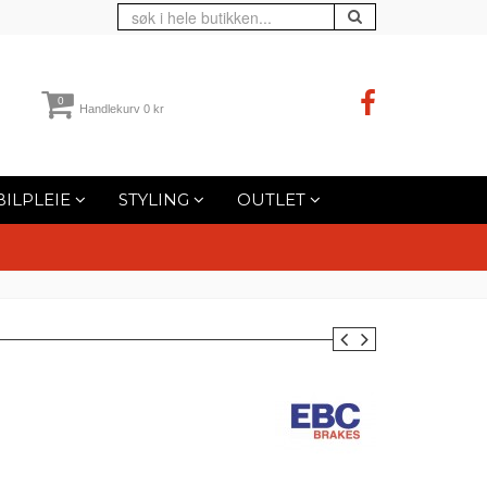
0
Handlekurv
0 kr
BILPLEIE
STYLING
OUTLET