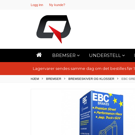
Logg inn
Ny kunde?
BREMSER
UNDERSTELL
Lagervarer sendes samme dag om det bestilles før 
HJEM
BREMSER
BREMSESKIVER OG KLOSSER
EBC GR