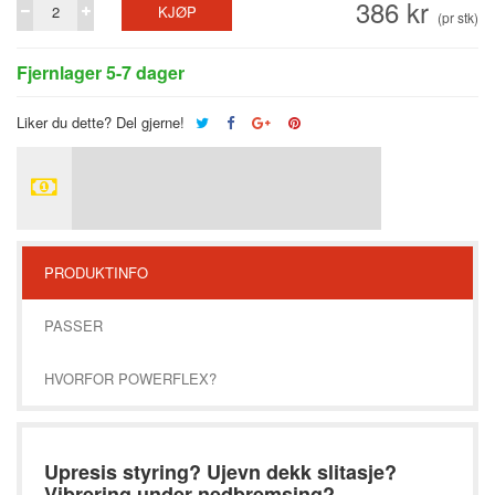
386 kr
KJØP
(pr stk)
Fjernlager 5-7 dager
Liker du dette? Del gjerne!
PRODUKTINFO
PASSER
HVORFOR POWERFLEX?
Upresis styring? Ujevn dekk slitasje?
Vibrering under nedbremsing?