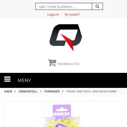
Logg inn
Ny kunde?
0
Handlekurv
0 kr
MENY
HJEM
UNDERSTELL
FORINGER
FRONT ANTI ROLL BAR BUSH 20MM