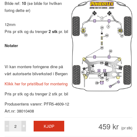
Bilde ref:
10
(se bilde for hvilken
foring dette er)
12mm
Pris pr stk og du trenger
2 stk
pr. bil
Notater
Vi kan montere foringene dine på
vårt autoriserte bilverksted i Bergen
Klikk her for pristilbud for montering
Pris pr stk og du trenger 2 stk pr. bil
Produsentens varenr: PFR5-4609-12
Art.nr: 38010408
459 kr
KJØP
(pr stk)