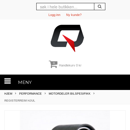
Logg inn
Ny kunde?
0
Handlekurv
0 kr
MENY
HJEM
PERFORMANCE
MOTORDELER BILSPESIFIKK
REGISTERREIM HJUL