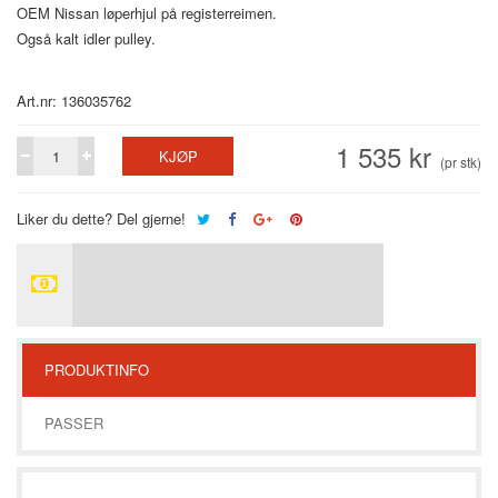
OEM Nissan løperhjul på registerreimen.
Også kalt idler pulley.
Art.nr: 136035762
1 535 kr
KJØP
(pr stk)
Liker du dette? Del gjerne!
PRODUKTINFO
PASSER