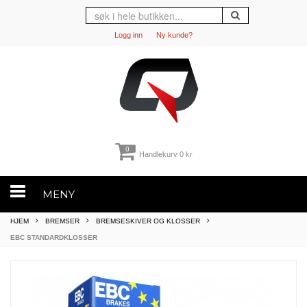
Logg inn
Ny kunde?
0
Handlekurv
0 kr
MENY
HJEM
BREMSER
BREMSESKIVER OG KLOSSER
EBC STANDARDKLOSSER