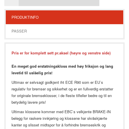
PRODUKTINFO
PASSER
Pris er for komplett sett pr.aksel (høyre og venstre side)
En meget god erstatningskloss med høy friksjon og lang
levetid til uslåelig pris!
Ultimax er selvsagt godkjent iht ECE R90 som er EU`s
regulativ for bremser og sikkerhet og er en fullverdig erstatter
for originale bremseklosser, i de fleste tilfeller bedre og til en
betydelig lavere pris!
Ultimax klossene kommer med EBC`s velkjente BRAKE-IN
belegg for raskere innkjøring og klossene har skråskjærte
kanter og slisset midtspor for å forhindre bremseskrik og